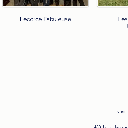
L'écorce Fabuleuse
Les
cjemi
1483, boul. Jacque