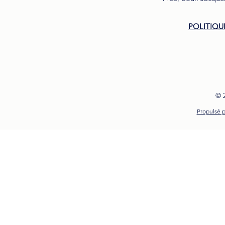
POLITIQU
© 
Propulsé p