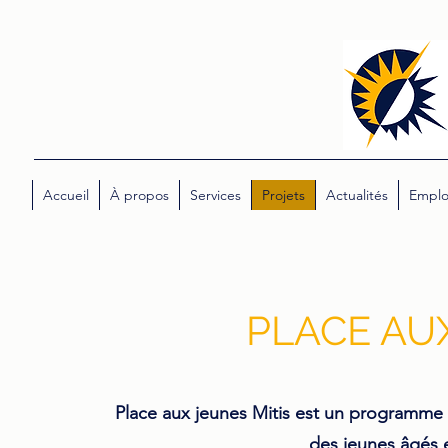
Accueil
À propos
Services
Projets
Actualités
Emplo
PLACE AUX
Place aux jeunes Mitis est un programme fa
des jeunes âgés e