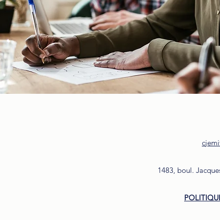
cjemi
1483, boul. Jacque
POLITIQU