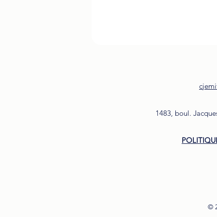
cjemi
1483, boul. Jacque
POLITIQU
© 