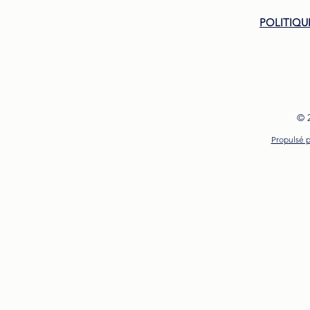
POLITIQU
© 
Propulsé p