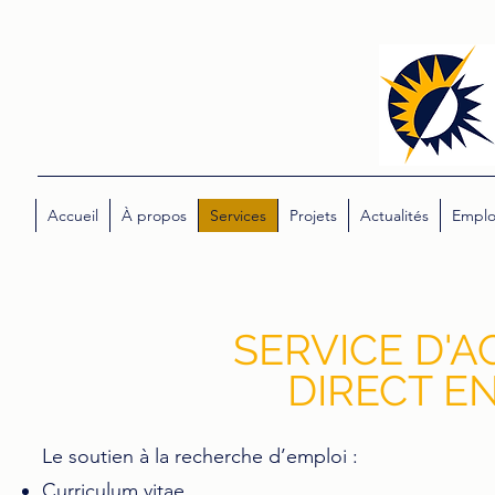
Accueil
À propos
Services
Projets
Actualités
Emplo
SERVICE D'
DIRECT EN
Le soutien à la recherche d’emploi :​
Curriculum vitae